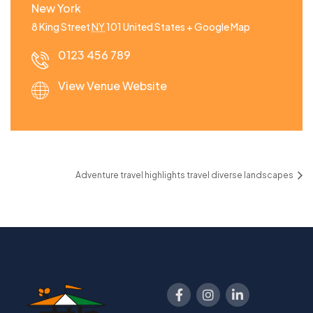
New York
8 King Street
NY
101
United States
+ Google Map
0123 456 789
View Venue Website
Adventure travel highlights travel diverse landscapes